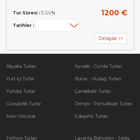
1200 €
Tur Süresi :
5 GÜN
Tarihler :
Detaylar >>
Akyaka Turları
Ayvalık - Cunda Turları
Yurt İçi Turlar
Bursa - Uludağ Turları
Yurtdışı Turlar
Çanakkale Turları
Günübirlik Turlar
Denizli - Pamukkale Turları
Mavi Yolculuk
Eskişehir Turları
Fethiye Turları
Lavanta Bahçeleri - Salda